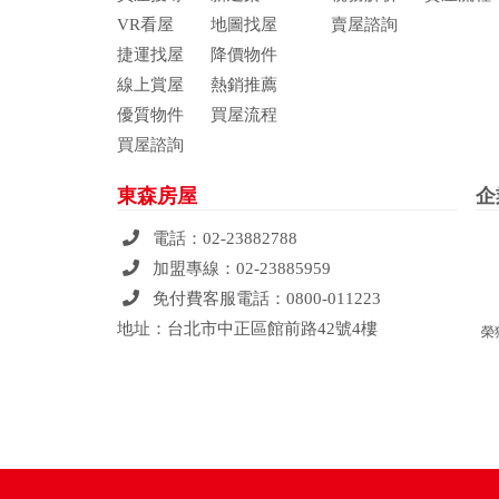
VR看屋
地圖找屋
賣屋諮詢
捷運找屋
降價物件
線上賞屋
熱銷推薦
優質物件
買屋流程
買屋諮詢
東森房屋
企
電話：
02-23882788
加盟專線：
02-23885959
免付費客服電話：
0800-011223
地址：台北市中正區館前路42號4樓
榮