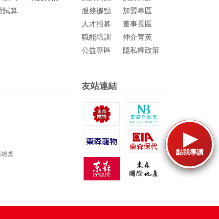
貸試算
服務據點
加盟專區
人才招募
董事長區
職能培訓
仲介菁英
公益專區
隱私權政策
友站連結
點我導讀
英雄獎