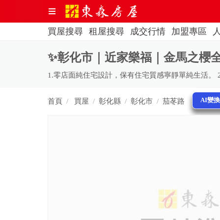
買屋搜尋
租屋搜尋
成交行情
加盟專區
✨彰化市｜近家樂福｜金馬之櫻全新
AI變
首頁
買屋
彰化縣
彰化市
茄苳路