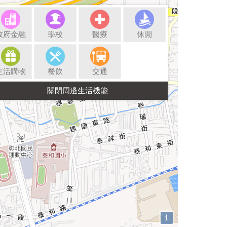
政府金融
學校
醫療
休閒
生活購物
餐飲
交通
i