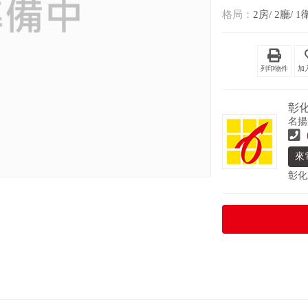
格局：
2房/ 2廳/ 1
列印物件
彰
名揚
來
彰化