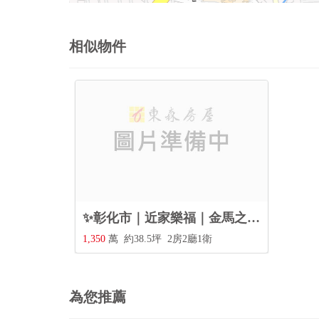
相似物件
✨彰化市｜近家樂福｜金馬之櫻全新2房+車位❤️
1,350
萬
約38.5坪
2房2廳1衛
為您推薦