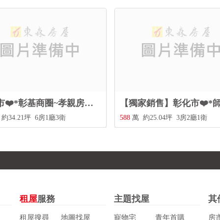
彰化市❤️*彰基商圈~孝親房美透天*⭐️
約34.21坪
6房1廳3衛
588
萬
約25.04坪
3房2廳1衛
租屋
服務
主題找屋
其
租屋搜尋
地圖找屋
寵物宅
青年首購
房