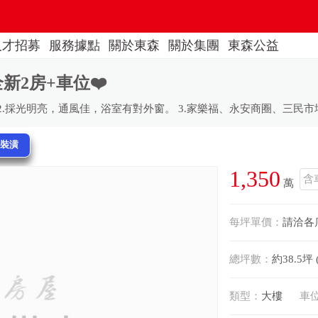
人才招募
服務據點
關於東森
關於集團
東森公益
2房+車位❤️
換裝潢
1,350
含
萬
每坪單價：
請洽各
總坪數：
約38.5坪
類型：
大樓
車