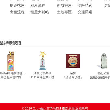
捷運找屋
租屋流程
新成好屋
學區精選
房
出租流程
租屋大補帖
土地專區
交通周邊
業得獎認證
獲2024卓越房仲評比
連續七屆榮獲
榮獲
熱心公益
最佳客戶信賴獎
1111幸福企業大獎
「優良商號獎」
榮獲兒福協尋
© 2026 Copyright
ETWARM 東森房屋 版權所有