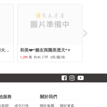
【獨家銷售】彰化市❤️*師大商圈~彰工健身美寓*⭐️
和美❤️*糖友商圈美透天*⭐️
1,280
萬
約46.27坪
4房2廳3衛
1,260
萬
約5
他服務
關於我們
市新聞
成交行情
關於集團
關於東森