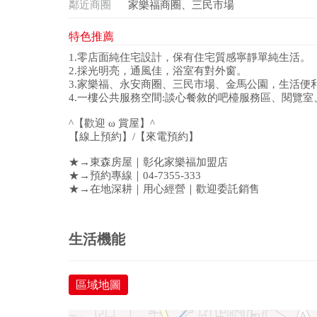
鄰近商圈
家樂福商圈、三民市場
特色推薦
1.零店面純住宅設計，保有住宅質感寧靜單純生活。
2.採光明亮，通風佳，浴室有對外窗。
3.家樂福、永安商圈、三民市場、金馬公園，生活便
4.一樓公共服務空間:談心餐敘的吧檯服務區、閱覽
^【歡迎 ω 賞屋】^
【線上預約】/【來電預約】
★→東森房屋｜彰化家樂福加盟店
★→預約專線｜04-7355-333
★→在地深耕｜用心經營｜歡迎委託銷售
生活機能
區域地圖