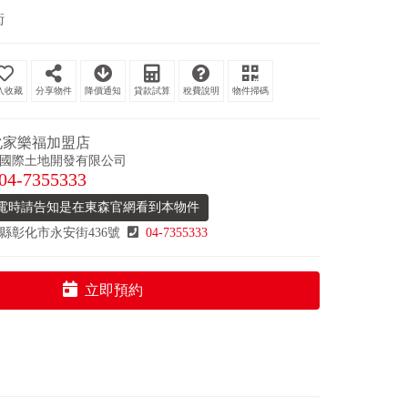
衛
分享物件
降價通知
貸款試算
稅費說明
物件掃碼
化家樂福加盟店
國際土地開發有限公司
04-7355333
電時請告知是在東森官網看到本物件
縣彰化市永安街436號
04-7355333
立即預約