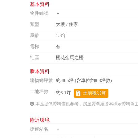
基本資料
物件編號
－
類型
大樓 / 住家
屋齡
1.8年
電梯
有
社區
櫻花金馬之櫻
謄本資料
建物總坪數
約38.5坪 (含車位約8.8坪數)
土地坪數
約6.1坪
土增稅試算
本區提供資料僅供參考，房屋資料須謄本標示資料為
附近環境
捷運站名
－