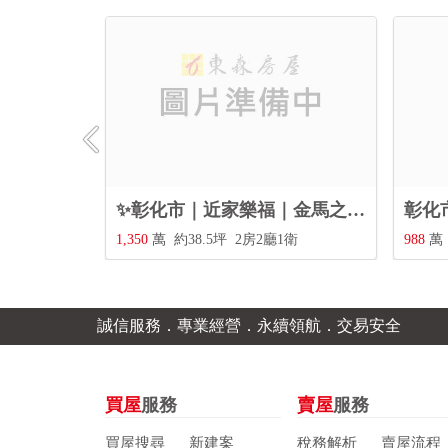
心店面*⭐️
✨彰化市｜近家樂福｜金馬之櫻全新2房+車位❤️
3衛
1,350
萬
約38.5坪
2房2廳1衛
988
萬
誠信服務．專業經營．永續領航．交易安全
買屋
服務
賣屋
服務
買屋搜尋
新建案
稅務解析
賣屋流程