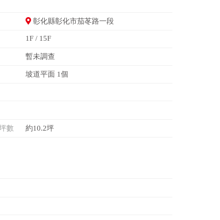
彰化縣彰化市茄苳路一段
1F / 15F
暫未調查
坡道平面 1個
坪數
約10.2坪