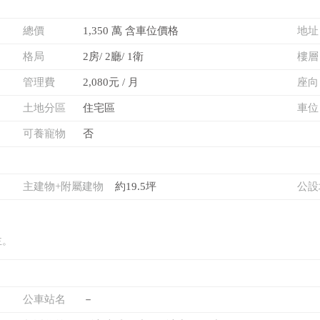
總價
1,350 萬 含車位價格
地址
格局
2房/ 2廳/ 1衛
樓層
管理費
2,080元 / 月
座向
土地分區
住宅區
車位
可養寵物
否
主建物+附屬建物
約19.5坪
公設
主。
公車站名
－