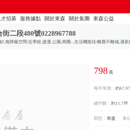
人才招募
服務據點
關於東森
關於集團
東森公益
段480號0228967788
無障礙空間/近學校,捷運,公園,商圈...生活機能佳/離塵不離城,適新婚
798
萬
每坪單價：
約67.9
總坪數：
約11.7坪
類型：
華廈
車