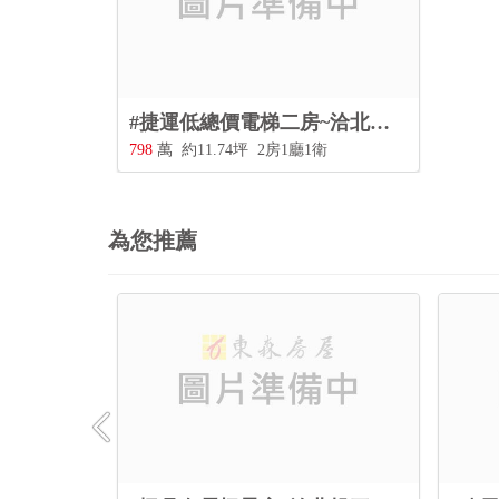
#捷運低總價電梯二房~洽北投三合街二段480號0228967788
798
萬
約11.74坪
2房1廳1衛
為您推薦