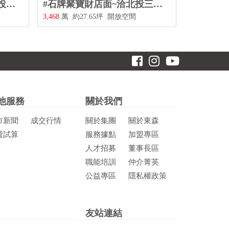
#近美麗華書香醒園~洽北投三合街二段480號0228967788
#石牌聚寶財店面~洽北投三合街二段480號0228967788
3,468
萬
約27.65坪
開放空間
他服務
關於我們
市新聞
成交行情
關於集團
關於東森
貸試算
服務據點
加盟專區
人才招募
董事長區
職能培訓
仲介菁英
公益專區
隱私權政策
友站連結