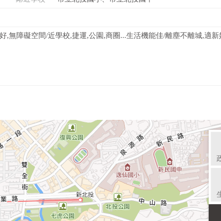
無障礙空間/近學校,捷運,公園,商圈...生活機能佳/離塵不離城,適新婚