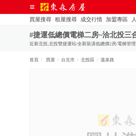
買屋搜尋
租屋搜尋
成交行情
加盟專區
#捷運低總價電梯二房~洽北投三合街二
近新北投,北投雙捷運站/全新裝潢低總價2房/電梯管理好,
首頁
買屋
台北市
北投區
溫泉路