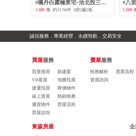
#淡水捷運鄧公國小邊間三房~洽北投三合街二段480號0228967788
#楓丹白露極景宅~洽北投三合街二段480號0228967788
2衛
1,480
萬
約51.94坪
4房2廳2衛
1,08
誠信服務．專業經營．永續領航．交易安全
買屋
服務
賣屋
服務
買屋搜尋
新建案
稅務解析
賣屋流程
VR看屋
地圖找屋
賣屋諮詢
捷運找屋
降價物件
線上賞屋
熱銷推薦
優質物件
買屋流程
買屋諮詢
東森房屋
企