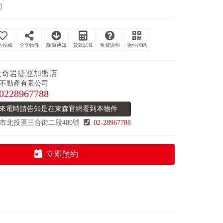
衛
分享物件
降價通知
貸款試算
稅費說明
物件掃碼
投奇岩捷運加盟店
不動產有限公司
0228967788
來電時請告知是在東森官網看到本物件
市北投區三合街二段480號
02-28967788
立即預約