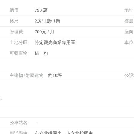
總價
798 萬
地址
格局
2房/ 1廳/ 1衛
樓層
管理費
700元 / 月
座向
土地分區
特定觀光商業專用區
車位
可養寵物
貓、狗
主建物+附屬建物
約10坪
公設
主。
公車站名
－
鄰近學校
市立北投國小、市立北投國中