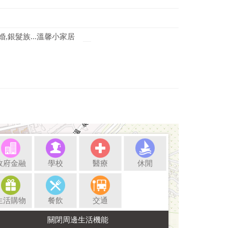
,銀髮族...溫馨小家居
政府金融
學校
醫療
休閒
生活購物
餐飲
交通