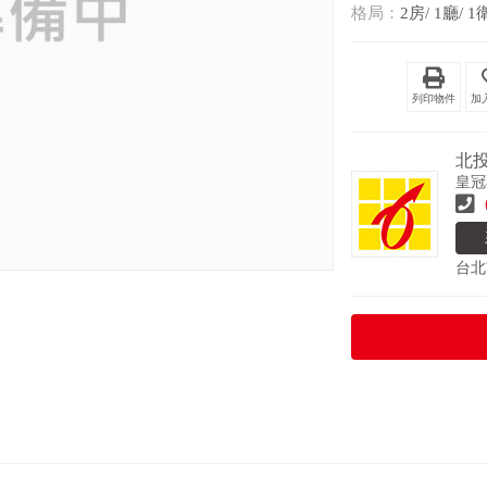
格局：
2房/ 1廳/ 1
列印物件
北
皇冠
台北