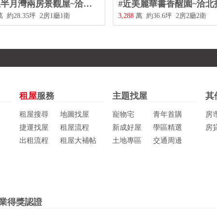
#八里半月灣兩房景觀屋~洽北投三合街二段480號0228967788
8
萬
約28.35坪
2房1廳1衛
3,288
萬
約36.6坪
2房2廳2衛
租屋
服務
主題找屋
其
租屋搜尋
地圖找屋
寵物宅
青年首購
房
捷運找屋
租屋流程
新成好屋
學區精選
房
出租流程
租屋大補帖
土地專區
交通周邊
業得獎認證