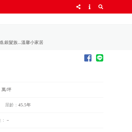
,銀髮族...溫馨小家居
7 萬/坪
屋齡：
45.5年
位：
－