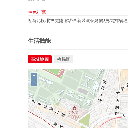
特色推薦
近新北投,北投雙捷運站/全新裝潢低總價2房/電梯管理好,
生活機能
區域地圖
格局圖
+
−