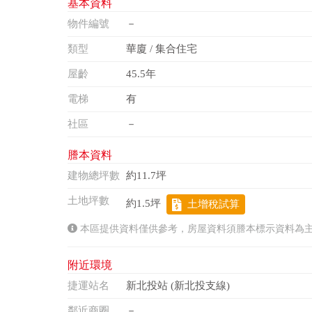
基本資料
物件編號
－
類型
華廈 / 集合住宅
屋齡
45.5年
電梯
有
社區
－
謄本資料
建物總坪數
約11.7坪
土地坪數
約1.5坪
土增稅試算
本區提供資料僅供參考，房屋資料須謄本標示資料為
附近環境
捷運站名
新北投站 (新北投支線)
鄰近商圈
－