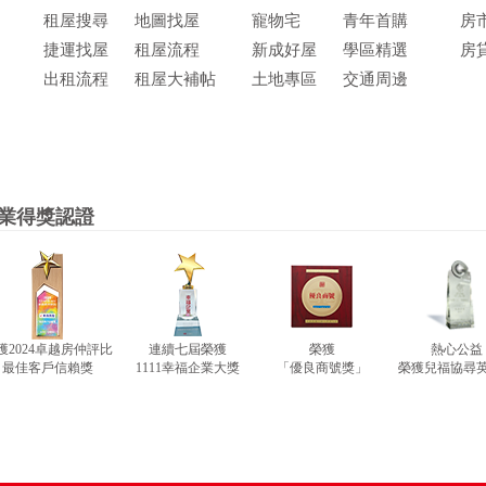
租屋搜尋
地圖找屋
寵物宅
青年首購
房
捷運找屋
租屋流程
新成好屋
學區精選
房
出租流程
租屋大補帖
土地專區
交通周邊
業得獎認證
獲2024卓越房仲評比
連續七屆榮獲
榮獲
熱心公益
最佳客戶信賴獎
1111幸福企業大獎
「優良商號獎」
榮獲兒福協尋