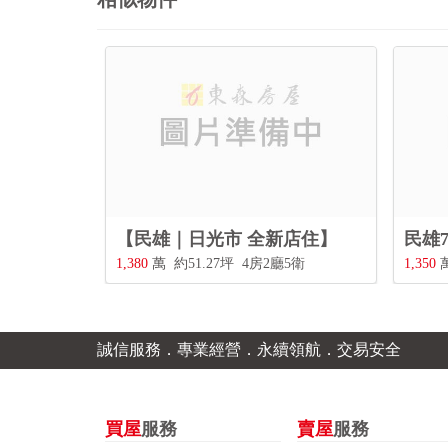
【民雄｜日光市 全新店住】
1,380
萬
約51.27坪
4房2廳5衛
1,350
誠信服務．專業經營．永續領航．交易安全
買屋
服務
賣屋
服務