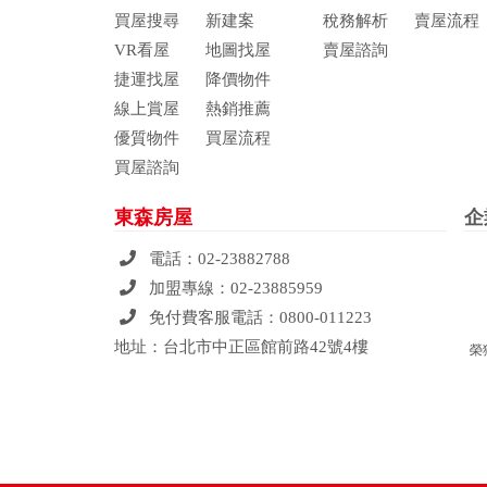
買屋搜尋
新建案
稅務解析
賣屋流程
VR看屋
地圖找屋
賣屋諮詢
捷運找屋
降價物件
線上賞屋
熱銷推薦
優質物件
買屋流程
買屋諮詢
東森房屋
企
電話：
02-23882788
加盟專線：
02-23885959
免付費客服電話：
0800-011223
地址：台北市中正區館前路42號4樓
榮