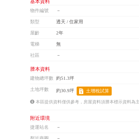
基本資料
物件編號
－
類型
透天 / 住家用
屋齡
2年
電梯
無
社區
－
謄本資料
建物總坪數
約51.3坪
土地坪數
約30.9坪
土增稅試算
本區提供資料僅供參考，房屋資料須謄本標示資料為
附近環境
捷運站名
－
鄰近商圈
－