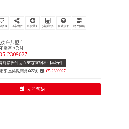
衛
分享物件
降價通知
貸款試算
稅費說明
物件掃碼
義後庄加盟店
不動產企業社
05-2309027
電時請告知是在東森官網看到本物件
市東區吳鳳南路665號
05-2309027
立即預約