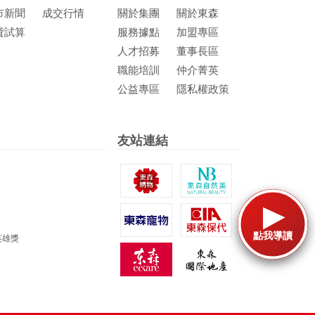
市新聞
成交行情
關於集團
關於東森
貸試算
服務據點
加盟專區
人才招募
董事長區
職能培訓
仲介菁英
公益專區
隱私權政策
友站連結
點我導讀
英雄獎