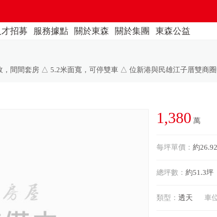
人才招募
服務據點
關於東森
關於集團
東森公益
1,380
萬
每坪單價：
約26.9
總坪數：
約51.3坪
類型：
透天
車