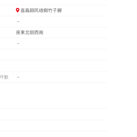
嘉義縣民雄鄉竹子腳
－
座東北朝西南
－
坪數
－