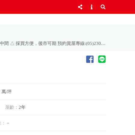
△ 位寶格全新造鎮日光市社區 △ 全新交屋，店住雙效，間間套房 △ 5.2米面寬，可停雙車 △ 位新港與民雄江子厝雙商圈中間 △ 採買方便，後市可期 預約賞屋專線:(05)230-9027
2 萬/坪
屋齡：
2年
位：
－