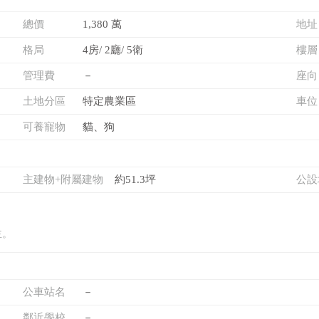
總價
1,380 萬
地址
格局
4房/ 2廳/ 5衛
樓層
管理費
－
座向
土地分區
特定農業區
車位
可養寵物
貓、狗
主建物+附屬建物
約51.3坪
公設
主。
公車站名
－
鄰近學校
－