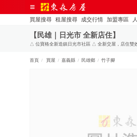
買屋搜尋
租屋搜尋
成交行情
加盟專區
【民雄｜日光市 全新店住】
首頁
買屋
嘉義縣
民雄鄉
竹子腳