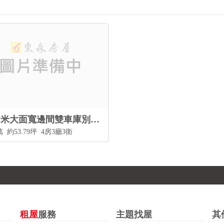
民雄7米大面寬邊間雙車庫別墅 05-2339797
萬
約53.79坪
4房3廳3衛
租屋
服務
主題找屋
其