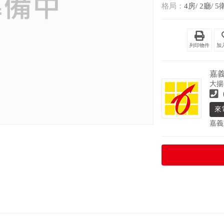
格局：
4房/ 2廳/ 5
列印物件
嘉
大揚
來
嘉義