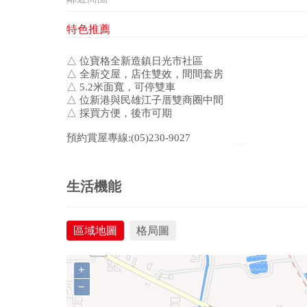
特色推薦
△ 位寶格全新造鎮日光市社區
△ 全新交屋，店住雙效，間間套房
△ 5.2米面寬，可停雙車
△ 位新港與民雄江子厝雙商圈中間
△ 採買方便，後市可期
預約賞屋專線:(05)230-9027
生活機能
區域地圖
格局圖
+
−