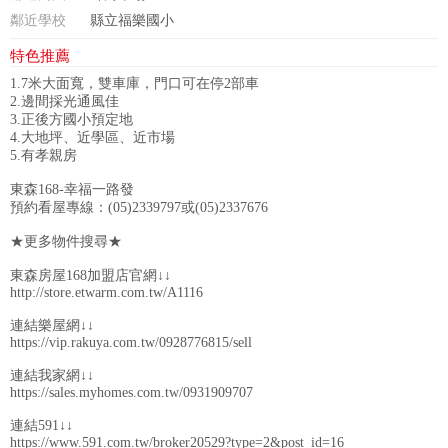
鄰近學校
縣立福樂國小
特色推薦
1.7米大面寬，雙車庫，門口可在停2部車
2.邊間採光通風佳
3.正後方國小預定地
4.大地坪、近學區、近市場
5.有孝親房
東森168-幸福一路發
預約看屋專線：(05)2339797或(05)2337676
★更多物件搜尋★
東森房屋168加盟店官網↓↓
http://store.etwarm.com.tw/A1116
連結樂屋網↓↓
https://vip.rakuya.com.tw/0928776815/sell
連結我家網↓↓
https://sales.myhomes.com.tw/0931909707
連結591↓↓
https://www.591.com.tw/broker20529?type=2&post_id=16