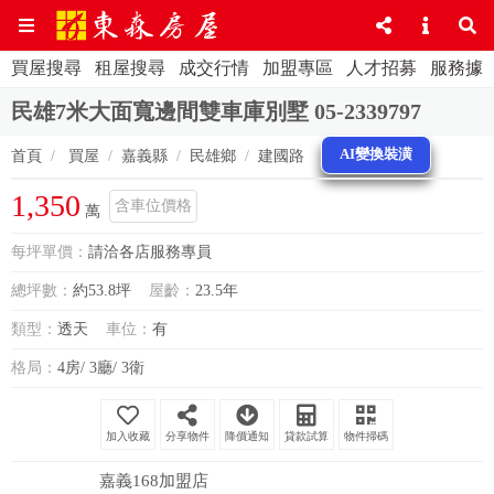
買屋搜尋
租屋搜尋
成交行情
加盟專區
人才招募
服務據
民雄7米大面寬邊間雙車庫別墅 05-2339797
AI變換裝潢
首頁
買屋
嘉義縣
民雄鄉
建國路
1,350
含車位價格
萬
每坪單價：
請洽各店服務專員
總坪數：
約53.8坪
屋齡：
23.5年
類型：
透天
車位：
有
格局：
4房/ 3廳/ 3衛
分享物件
降價通知
貸款試算
物件掃碼
嘉義168加盟店