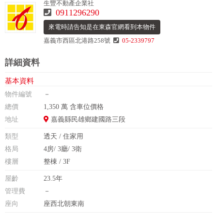
生豐不動產企業社
0911296290
來電時請告知是在東森官網看到本物件
嘉義市西區北港路258號
05-2339797
詳細資料
基本資料
物件編號
－
總價
1,350 萬 含車位價格
地址
嘉義縣民雄鄉建國路三段
類型
透天 / 住家用
格局
4房/ 3廳/ 3衛
樓層
整棟 / 3F
屋齡
23.5年
管理費
－
座向
座西北朝東南