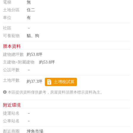
電梯
無
土地分區
住二
車位
有
社區
－
可養寵物
貓、狗
謄本資料
建物總坪數
約53.8坪
主建物+附屬建物
約53.8坪
公設坪數
－
土地坪數
約37.3坪
土增稅試算
本區提供資料僅供參考，房屋資料須謄本標示資料為主。
附近環境
捷運站名
－
公車站名
－
鄰近商圈
埤角市場