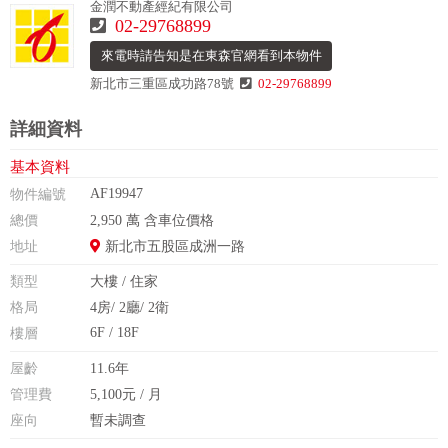
金潤不動產經紀有限公司
02-29768899
來電時請告知是在東森官網看到本物件
新北市三重區成功路78號
02-29768899
詳細資料
基本資料
AF19947
物件編號
總價
2,950 萬 含車位價格
地址
新北市五股區成洲一路
類型
大樓 / 住家
格局
4房/ 2廳/ 2衛
6F / 18F
樓層
屋齡
11.6年
管理費
5,100元 / 月
座向
暫未調查