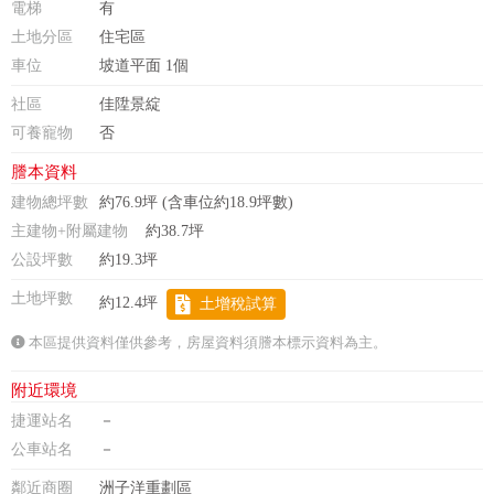
電梯
有
土地分區
住宅區
車位
坡道平面 1個
社區
佳陞景綻
可養寵物
否
謄本資料
建物總坪數
約76.9坪 (含車位約18.9坪數)
主建物+附屬建物
約38.7坪
公設坪數
約19.3坪
土地坪數
約12.4坪
土增稅試算
本區提供資料僅供參考，房屋資料須謄本標示資料為主。
附近環境
捷運站名
－
公車站名
－
鄰近商圈
洲子洋重劃區