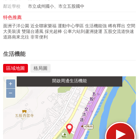
鄰近學校
市立成州國小、市立五股國中
特色推薦
面洲子洋公園 近全聯家樂福 運動中心學區 生活機能強 稀有釋出 空間
大美裝潢 雙陽台通風 採光超棒 公車六站到蘆洲捷運 五股交流道快速
道路南來北往 非常便利
政府金融
學校
醫療
休閒
生活機能
區域地圖
格局圖
生活購物
餐飲
交通
+
−