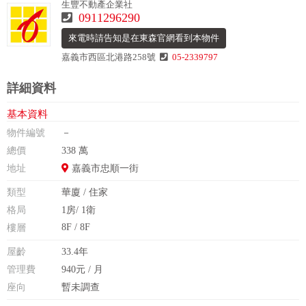
生豐不動產企業社
0911296290
來電時請告知是在東森官網看到本物件
嘉義市西區北港路258號
05-2339797
詳細資料
基本資料
物件編號
－
總價
338 萬
地址
嘉義市忠順一街
類型
華廈 / 住家
格局
1房/ 1衛
8F / 8F
樓層
屋齡
33.4年
管理費
940元 / 月
座向
暫未調查