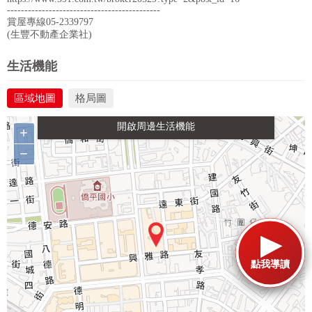
--------------------------------------------
賞屋專線05-2339797
(生豐不動產企業社)
政府金融
學校
醫療
休閒
生活機能
區域地圖
格局圖
生活購物
餐飲
交通
+
−
點我導讀