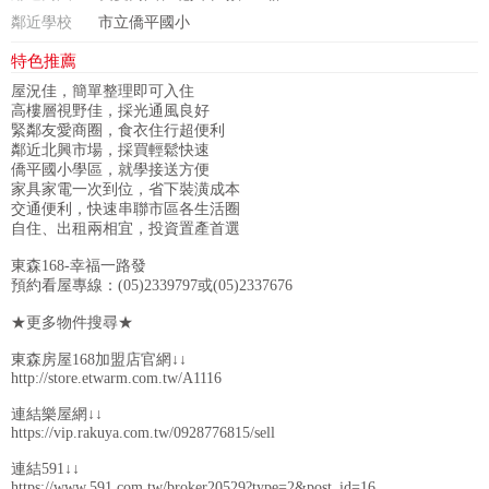
鄰近學校
市立僑平國小
特色推薦
屋況佳，簡單整理即可入住
高樓層視野佳，採光通風良好
緊鄰友愛商圈，食衣住行超便利
鄰近北興市場，採買輕鬆快速
僑平國小學區，就學接送方便
家具家電一次到位，省下裝潢成本
交通便利，快速串聯市區各生活圈
自住、出租兩相宜，投資置產首選
東森168-幸福一路發
預約看屋專線：(05)2339797或(05)2337676
★更多物件搜尋★
東森房屋168加盟店官網↓↓
http://store.etwarm.com.tw/A1116
連結樂屋網↓↓
https://vip.rakuya.com.tw/0928776815/sell
連結591↓↓
https://www.591.com.tw/broker20529?type=2&post_id=16