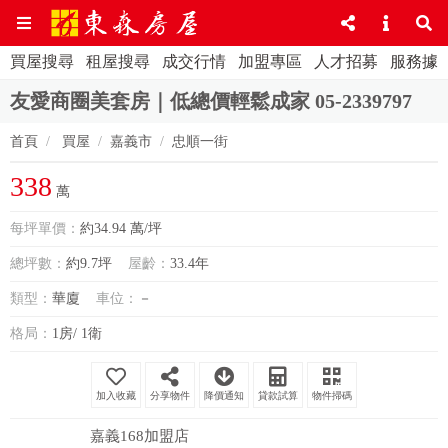
買屋搜尋
租屋搜尋
成交行情
加盟專區
人才招募
服務據
友愛商圈美套房｜低總價輕鬆成家 05-2339797
首頁
買屋
嘉義市
忠順一街
338
萬
每坪單價：
約34.94 萬/坪
總坪數：
約9.7坪
屋齡：
33.4年
類型：
華廈
車位：
－
格局：
1房/ 1衛
分享物件
降價通知
貸款試算
物件掃碼
嘉義168加盟店