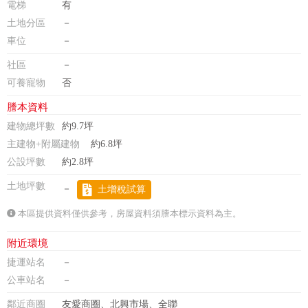
電梯
有
土地分區
－
車位
－
社區
－
可養寵物
否
謄本資料
建物總坪數
約9.7坪
主建物+附屬建物
約6.8坪
公設坪數
約2.8坪
土地坪數
－
土增稅試算
本區提供資料僅供參考，房屋資料須謄本標示資料為主。
附近環境
捷運站名
－
公車站名
－
鄰近商圈
友愛商圈、北興市場、全聯