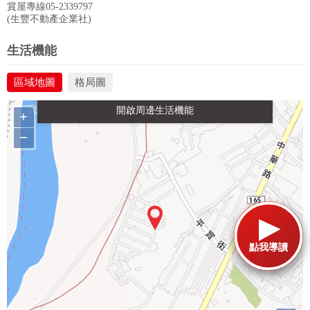
賞屋專線05-2339797
(生豐不動產企業社)
政府金融
學校
醫療
休閒
生活機能
區域地圖
格局圖
生活購物
餐飲
交通
+
−
點我導讀