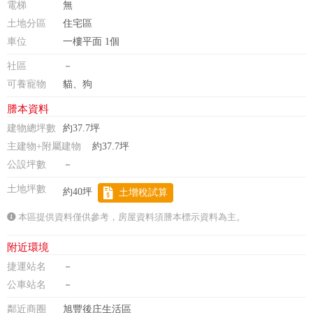
電梯
無
土地分區
住宅區
車位
一樓平面 1個
社區
－
可養寵物
貓、狗
謄本資料
建物總坪數
約37.7坪
主建物+附屬建物
約37.7坪
公設坪數
－
土地坪數
約40坪
土增稅試算
本區提供資料僅供參考，房屋資料須謄本標示資料為主。
附近環境
捷運站名
－
公車站名
－
鄰近商圈
旭豐後庄生活區