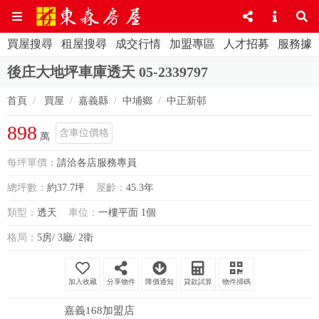
買屋搜尋
租屋搜尋
成交行情
加盟專區
人才招募
服務據
後庄大地坪車庫透天 05-2339797
首頁
買屋
嘉義縣
中埔鄉
中正新邨
898
含車位價格
萬
每坪單價：
請洽各店服務專員
總坪數：
約37.7坪
屋齡：
45.3年
類型：
透天
車位：
一樓平面 1個
格局：
5房/ 3廳/ 2衛
分享物件
降價通知
貸款試算
物件掃碼
嘉義168加盟店