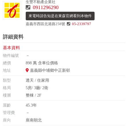
生豐不動產企業社
0911296290
來電時請告知是在東森官網看到本物件
嘉義市西區北港路258號
05-2339797
詳細資料
基本資料
物件編號
－
總價
898 萬 含車位價格
地址
嘉義縣中埔鄉中正新邨
類型
透天 / 住家用
格局
5房/ 3廳/ 2衛
樓層
整棟 / 2F
屋齡
45.3年
管理費
－
座向
座南朝北