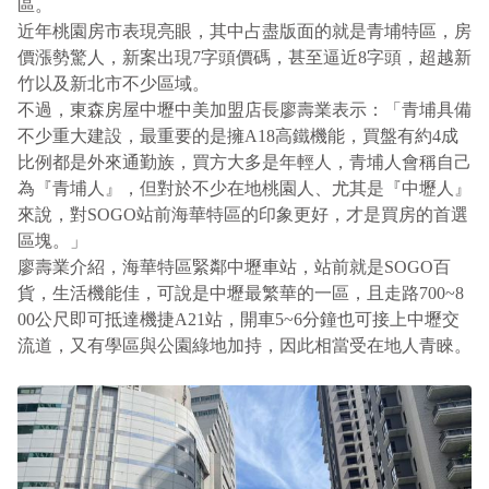
區。
近年桃園房市表現亮眼，其中占盡版面的就是青埔特區，房
價漲勢驚人，新案出現7字頭價碼，甚至逼近8字頭，超越新
竹以及新北市不少區域。
不過，東森房屋中壢中美加盟店長廖壽業表示：「青埔具備
不少重大建設，最重要的是擁A18高鐵機能，買盤有約4成
比例都是外來通勤族，買方大多是年輕人，青埔人會稱自己
為『青埔人』，但對於不少在地桃園人、尤其是『中壢人』
來說，對SOGO站前海華特區的印象更好，才是買房的首選
區塊。」
廖壽業介紹，海華特區緊鄰中壢車站，站前就是
SOGO
百
貨，生活機能佳，可說是中壢最繁華的一區，且走路
700~8
00
公尺即可抵達機捷
A21
站，開車
5~6
分鐘也可接上中壢交
流道，又有學區與公園綠地加持，因此相當受在地人青睞。