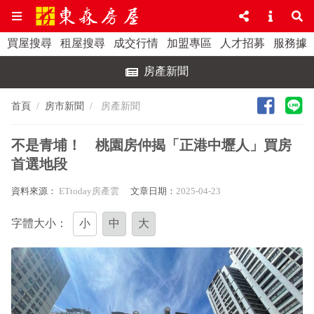
買屋搜尋
租屋搜尋
成交行情
加盟專區
人才招募
服務據
房產新聞
首頁
房市新聞
房產新聞
不是青埔！ 桃園房仲揭「正港中壢人」買房
首選地段
資料來源：
ETtoday房產雲
文章日期：
2025-04-23
字體大小：
小
中
大