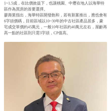
1~1.5成，在比價效益下，也讓桃園、中壢在地人以海華特
區作為買房的首要選擇。
廖壽業指出，海華特區開發飽和，若有新案推出，應也會有
6
字頭價碼，目前區域以
10~30
年的中古社區產品居多，豪
宅成交單價約
45
萬元，一般
10
年社區約
40
萬元左右，屋齡再
高一點的社區則只需
3
字頭，
CP
值高。