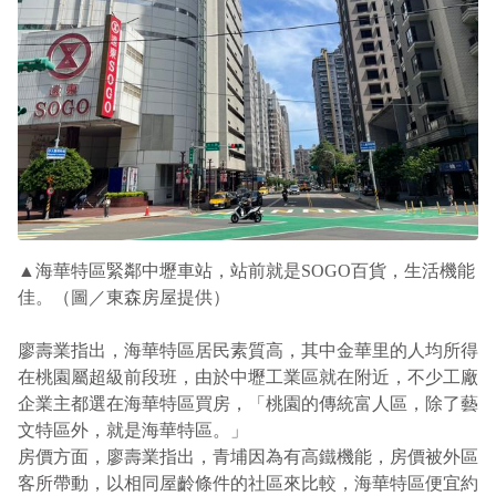
▲
海華特區緊鄰中壢車站，站前就是
SOGO
百貨，生活機能
佳。（圖／東森房屋提供）
廖壽業指出，海華特區居民素質高，其中金華里的人均所得
在桃園屬超級前段班，由於中壢工業區就在附近，不少工廠
企業主都選在海華特區買房，「桃園的傳統富人區，除了藝
文特區外，就是海華特區。」
房價方面，廖壽業指出，青埔因為有高鐵機能，房價被外區
客所帶動，以相同屋齡條件的社區來比較，海華特區便宜約