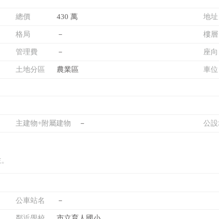
總價
430 萬
地址
格局
－
樓層
管理費
－
座向
土地分區
農業區
車位
主建物+附屬建物
－
公設
主。
公車站名
－
鄰近學校
市立育人國小