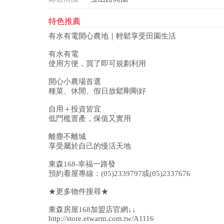
特色推薦
有水有電開心農地｜輕鬆享受田園生活
有水有電
使用方便，買了即可規劃利用
開心小農場首選
種菜、休閒、假日放鬆剛剛好
自用＋投資皆宜
低門檻置產，保值又實用
離塵不離城
享受屬於自己的慢活天地
東森168-幸福一路發
預約看屋專線：(05)2339797或(05)2337676
★更多物件搜尋★
東森房屋168加盟店官網↓↓
http://store.etwarm.com.tw/A1116