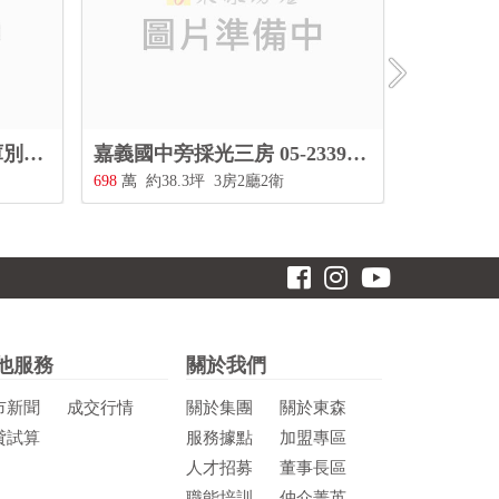
民雄7米大面寬邊間雙車庫別墅 05-2339797
嘉義國中旁採光三房 05-2339797
民權路低總價
698
萬
約38.3坪
3房2廳2衛
598
萬
約3
他服務
關於我們
市新聞
成交行情
關於集團
關於東森
貸試算
服務據點
加盟專區
人才招募
董事長區
職能培訓
仲介菁英