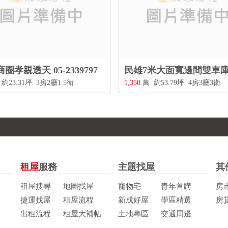
圈孝親透天 05-2339797
約23.31坪
3房2廳1.5衛
1,350
萬
約53.79坪
4房3廳3衛
租屋
服務
主題找屋
其
租屋搜尋
地圖找屋
寵物宅
青年首購
房
捷運找屋
租屋流程
新成好屋
學區精選
房
出租流程
租屋大補帖
土地專區
交通周邊