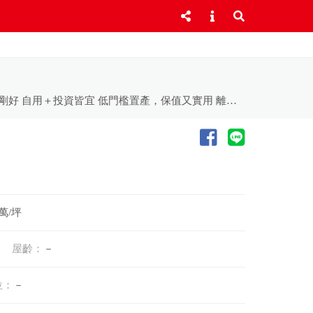
有水有電開心農地｜輕鬆享受田園生活 有水有電 使用方便，買了即可規劃利用 開心小農場首選 種菜、休閒、假日放鬆剛剛好 自用＋投資皆宜 低門檻置產，保值又實用 離塵不離城 享受屬於自己的慢活天地 東森168-幸福一路發 預約看屋專線：(05)2339797或(05)2337676 ★更多物件搜尋★ 東森房屋168加盟店官網↓↓ http://store.etwarm.com.tw/A1116 連結樂屋網↓↓ https://vip.rakuya.com.tw/0928776815/sell 連結我家網↓↓ https://sales.myhomes.com.tw/0931909707 連結591↓↓ https://www.591.com.tw/broker20529?type=2&post_id=16 -------------------------------------------- 賞屋專線05-2339797 (生豐不動產企業社)
 萬/坪
屋齡：
－
位：
－