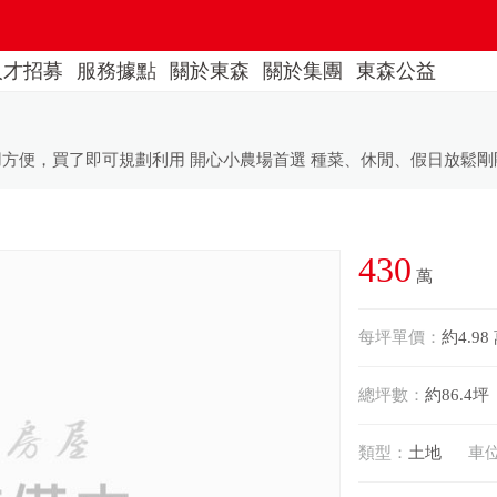
人才招募
服務據點
關於東森
關於集團
東森公益
430
萬
每坪單價：
約4.98
總坪數：
約86.4坪
類型：
土地
車