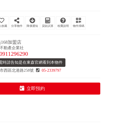
分享物件
降價通知
貸款試算
稅費說明
物件掃碼
168加盟店
不動產企業社
0911296290
電時請告知是在東森官網看到本物件
市西區北港路258號
05-2339797
立即預約