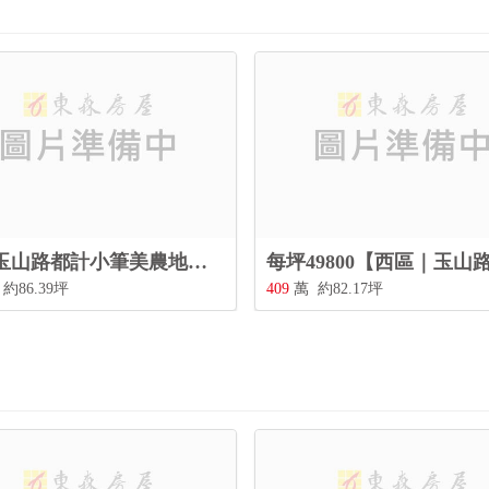
西區玉山路都計小筆美農地（有多筆可選）
約86.39坪
409
萬
約82.17坪