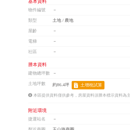
基本資料
物件編號
－
類型
土地 / 農地
屋齡
－
電梯
－
社區
－
謄本資料
建物總坪數
－
土地坪數
約86.4坪
土增稅試算
本區提供資料僅供參考，房屋資料須謄本標示資料為
附近環境
捷運站名
－
鄰近商圈
玉山路商圈