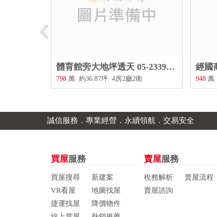
797
體育館旁大地坪透天 05-2339797
經國商
798
萬
約36.87坪
4房2廳2衛
948
萬
誠信服務．專業經營．永續領航．交易安全
買屋
服務
賣屋
服務
買屋搜尋
新建案
稅務解析
賣屋流程
VR看屋
地圖找屋
賣屋諮詢
捷運找屋
降價物件
線上賞屋
熱銷推薦