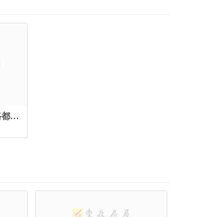
每坪49800【西區｜玉山路都計農地 J】