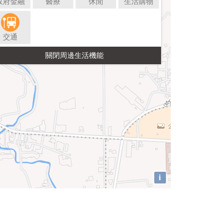
政府金融
醫療
休閒
生活購物
交通
i