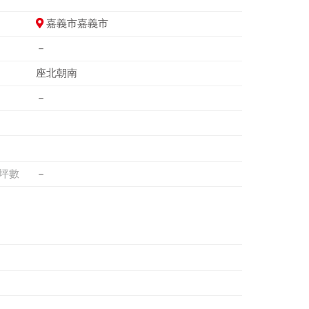
嘉義市嘉義市
－
座北朝南
－
坪數
－