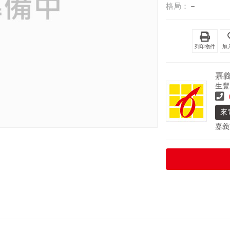
格局：
－
列印物件
嘉義
生豐
來
嘉義